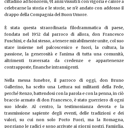
cittadino ad honorem, 91 anni vissuti lì con vigoria e calore a
celebrarne la storia e le storie, se n'è andato con addosso il
drappo della Compagnia del Buon Umore.
È stata questa straordinaria filodrammatica di paese,
fondata nel 1952 dal parroco di allora, don Francesco
Fuschini, e da lui stesso, a tenere mirabilmente unite, col suo
stare insieme nel palcoscenico e fuori, la cultura, la
passione, la generosità e l'anima di tutta una comunità,
altrimenti traversata da credenze e appartenenze
contrapposte, finanche intransigenti.
Nella messa funebre, il parroco di oggi, don Bruno
Gallerino, ha scelto una Lettura sui militanti della Fede,
perché Renzo, battendosi con la parola e con la penna, in ciò
braccio armato di don Francesco, è stato guerriero di ogni
suo ideale. Al centro, la testimonianza devota e la
trasmissione sapiente degli eventi, delle tradizioni e dei
valori, su cui non solo Porto Fuori, ma la Romagna,
poggiano le radici e sono arrivate ai giorni nostri. Famiglia,