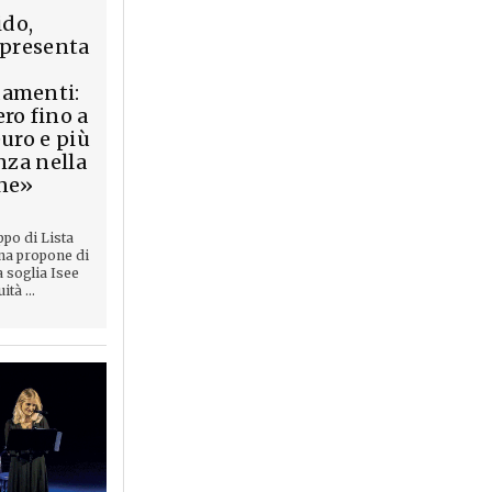
ido,
 presenta
amenti:
ro fino a
euro e più
nza nella
ne»
ppo di Lista
na propone di
a soglia Isee
ità ...