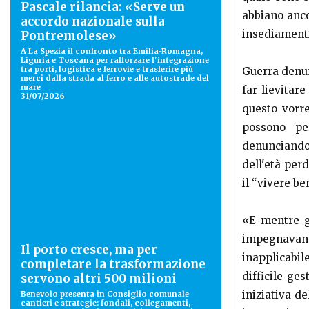
Pascale rilancia: «Serve un
abbiano anco
accordo nazionale sulla
insediament
Pontremolese»
A La Spezia il confronto tra Emilia-Romagna,
Liguria e Toscana per rafforzare l'integrazione
tra porti, logistica e ferrovie e trasferire più
Guerra denun
merci dalla strada al ferro e alle autostrade del
mare
far lievitar
31/07/2026
questo vorre
possono pe
denunciando
dell'età per
il “vivere be
«E mentre gl
impegnavano
Il porto cresce, ma per
inapplicabil
completare la trasformazione
difficile ge
servono altri 500 milioni
iniziativa de
Benevolo presenta in Consiglio comunale
cantieri e strategie: fondali, collegamenti,