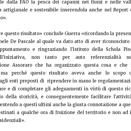
ale dalla FAO la pesca dei capanni nei fiumi e nelle val
 artigianale e sostenibile inserendola anche nel Report d
do».
re questo risultato» conclude Guerra «ricordando la presenz
ele De Pascale al quale va dato atto di aver riconosciuto
ppuntamento e ringraziando l’Istituto della Schola Pi
ll’iniziativa, non tanto per auto referenzialità n
azione Assoraro che ha organizzato questa cosa e che
, ma perché questo risultato aveva anche lo scopo 
agli enti preposti di riprendere in mano le regolamentazi
are e di completare gli adeguamenti in virtù di questo r
lo della storicità, e conseguentemente facilitare l’attività
sentendo a questi ultimi anche la giusta connotazione a que
stinati a qualche ora di fruizione del territorio e non ad
esidenziali».