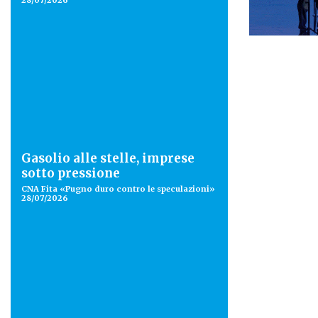
28/07/2026
Gasolio alle stelle, imprese
sotto pressione
CNA Fita «Pugno duro contro le speculazioni»
28/07/2026