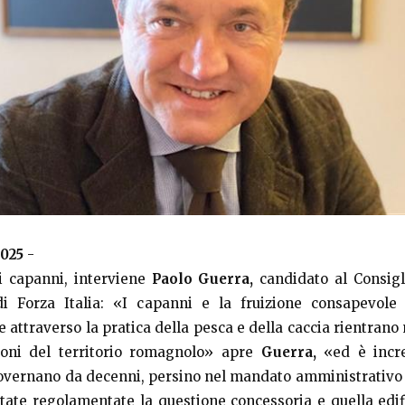
025
-
i capanni, interviene
Paolo Guerra,
candidato al Consig
 di Forza Italia: «I capanni e la fruizione consapevole 
 attraverso la pratica della pesca e della caccia rientrano 
zioni del territorio romagnolo» apre
Guerra,
«ed è incre
overnano da decenni, persino nel mandato amministrativo 
tate regolamentate la questione concessoria e quella edif