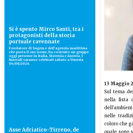
Si è spento Mirco Santi, tra i
protagonisti della storia
portuale ravennate
Fondatore di Sagem e dell'agenzia marittima
che porta il suo nome, ha costruito un gruppo
oggi presente in Italia, Slovenia e Austria. I
funerali saranno celebrati sabato a Venezia
06/08/2026
13 Maggio 2
Sul tema de
nella lista
dell’ambiente
nelle tradi
coloro che g
Asse Adriatico-Tirreno, de
quale sono s