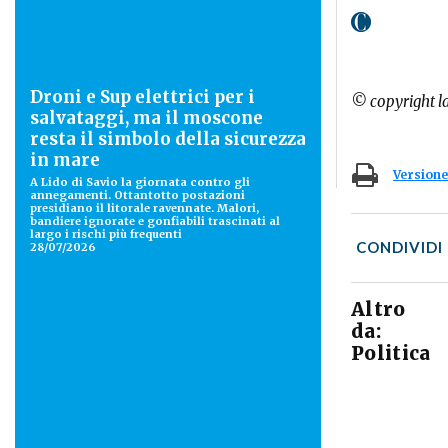
Droni e Sup elettrici per i
© copyright l
salvataggi, ma il moscone
resta il simbolo della sicurezza
in mare
Versione
A Lido di Savio la giornata contro gli
annegamenti. Ottantotto postazioni
presidiano il litorale ravennate. Malori,
bandiere ignorate e gonfiabili trascinati al
largo i rischi più frequenti
CONDIVIDI
28/07/2026
Altro
da:
Politica