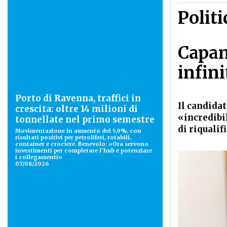
Politi
Capan
infini
Porto di Ravenna, traffici in
Il candida
crescita: oltre 14 milioni di
«incredibil
tonnellate nel primo semestre
di riqualif
Movimentazione in aumento del 5,9%, con
risultati positivi per petroliferi, rotabili,
container e crociere. Benevolo: «Ora servono
investimenti per completare l’hub e potenziare
i collegamenti»
07/08/2026