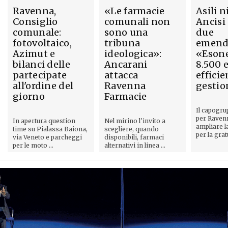
Ravenna,
«Le farmacie
Asili n
Consiglio
comunali non
Ancisi
comunale:
sono una
due
fotovoltaico,
tribuna
emend
Azimut e
ideologica»:
«Esone
bilanci delle
Ancarani
8.500 
partecipate
attacca
efficie
all'ordine del
Ravenna
gestio
giorno
Farmacie
Il capogru
per Raven
In apertura question
Nel mirino l'invito a
ampliare l
time su Pialassa Baiona,
scegliere, quando
per la gratu
via Veneto e parcheggi
disponibili, farmaci
per le moto ...
alternativi in linea ...