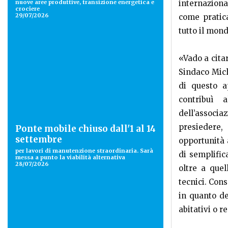
nuove aree produttive, transizione energetica e
internazion
crociere
29/07/2026
come pratica
tutto il mon
«Vado a cita
Sindaco Mich
di questo a
contribuì a
dell’associ
presiedere
Ponte mobile chiuso dall'1 al 14
settembre
opportunità 
per lavori di manutenzione straordinaria. Sarà
di semplific
messa a punto la viabilità alternativa
28/07/2026
oltre a quel
tecnici. Con
in quanto de
abitativi o r