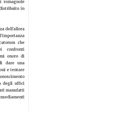
li romagnole
istribuito in
a dell’allora
 l’importanza
scatorum che
ei confronti
 mi onoro di
di dare una
oni e tentare
iconoscimento
 degli uffici
sti manufatti
 insediamenti