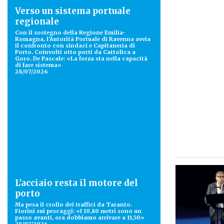
Verso un sistema portuale
regionale
Con il sostegno della Regione Emilia-
Romagna, l'Autorità Portuale di Ravenna avvia
il confronto con sindaci e Capitaneria di
Porto. Coinvolti otto porti da Cattolica a
Goro. De Pascale: «La forza sta nella capacità
di fare sistema»
28/07/2026
L'acciaio resta il motore del
porto
Ma pesa il crollo dei traffici da Taranto.
Fiorini sui pescaggi: «I 10,80 metri sono un
passo avanti, ora dobbiamo arrivare a 11,50»