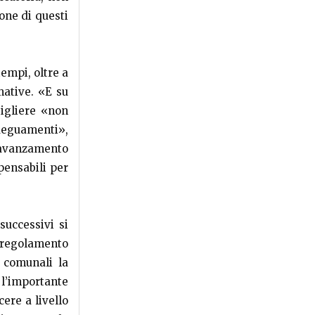
one di questi
empi, oltre a
mative. «E su
sigliere «non
eguamenti»,
'avanzamento
pensabili per
successivi si
 regolamento
i comunali la
 l’importante
cere a livello