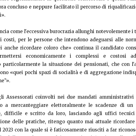
ra concluso e neppure facilitato il percorso di riqualificazi
i».
cia come l'eccessiva burocrazia allunghi notevolemente i t
e i costi, per le persone che intendono adeguarsi alle nor
i anche ricordare coloro che» continua il candidato con
rmettersi economicamente i complessi e costosi ad
 particolarmente la situazione dei pensionati, che con l
dono «quei pochi spazi di socialità e di aggregazione indis
ne”».
i Assessorati coinvolti nei due mandati amministrativi 
 a mercanteggiare elettoralmente le scadenze di un
e, difficile e scritto da loro, lasciando agli uffici tecnic
stione delle pratiche, ritengo quanto mai attuale ricordare
l 2023 con la quale si è faticosamente riusciti a far riconos