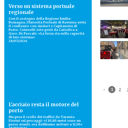
Verso un sistema portuale
regionale
Con il sostegno della Regione Emilia-
Romagna, l'Autorità Portuale di Ravenna avvia
il confronto con sindaci e Capitaneria di
Porto. Coinvolti otto porti da Cattolica a
Goro. De Pascale: «La forza sta nella capacità
di fare sistema»
28/07/2026
◄
1
2
L'acciaio resta il motore del
porto
Ma pesa il crollo dei traffici da Taranto.
Fiorini sui pescaggi: «I 10,80 metri sono un
passo avanti, ora dobbiamo arrivare a 11,50»