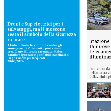
Droni e Sup elettrici per i
salvataggi, ma il moscone
resta il simbolo della sicurezza
in mare
Stazione,
A Lido di Savio la giornata contro gli
14 nuove
annegamenti. Ottantotto postazioni
telecamer
presidiano il litorale ravennate. Malori,
bandiere ignorate e gonfiabili trascinati al
illumina
largo i rischi più frequenti
28/07/2026
Intervento da
nell'area tra vi
Pallavicini e pi