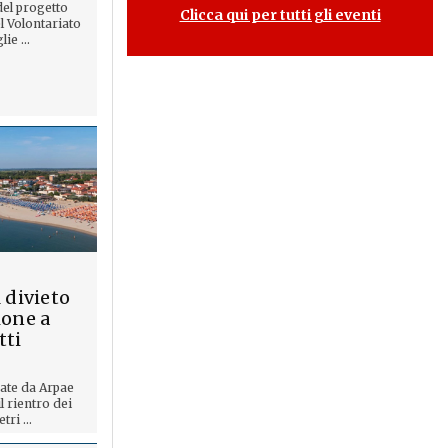
del progetto
Clicca qui per tutti gli eventi
l Volontariato
ie ...
 divieto
ione a
tti
uate da Arpae
l rientro dei
ri ...