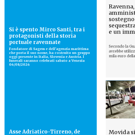
Ravenna,
amminist
sostegno
sequestra
Si è spento Mirco Santi, tra i
e un imm
protagonisti della storia
portuale ravennate
Secondo la Gu
Fondatore di Sagem e dell'agenzia marittima
avrebbe utilizz
che porta il suo nome, ha costruito un gruppo
mila euro della
oggi presente in Italia, Slovenia e Austria. I
funerali saranno celebrati sabato a Venezia
06/08/2026
Asse Adriatico-Tirreno, de
Movida si