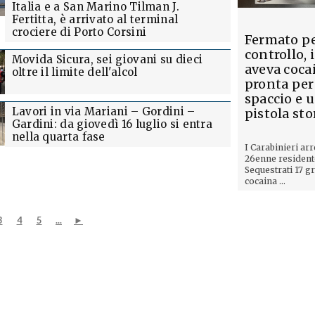
Italia e a San Marino Tilman J.
Fertitta, è arrivato al terminal
crociere di Porto Corsini
Fermato p
controllo, 
Movida Sicura, sei giovani su dieci
aveva coca
oltre il limite dell'alcol
pronta per
spaccio e 
Lavori in via Mariani – Gordini –
pistola st
Gardini: da giovedì 16 luglio si entra
nella quarta fase
I Carabinieri ar
26enne resident
Sequestrati 17 g
cocaina ...
3
4
5
...
►