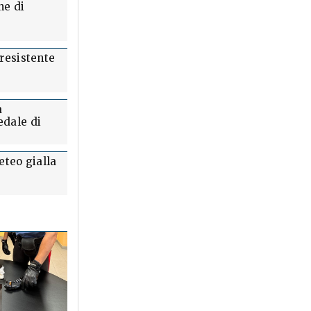
ne di
 resistente
a
edale di
eteo gialla