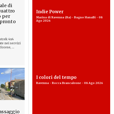
ale di
uattro
Indie Power
 per
Marina di Ravenna (Ra) - Bagno HanaBi - 08
 pronto
Ago 2026
strek 4x4
e nei servizi
forese, ...
I colori del tempo
Ravenna - Rocca Brancaleone - 08 Ago 2026
passaggio