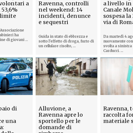
 volontari a
Ravenna, controlli
a livello in
l 53,6%
nel weekend: 14
Canale Mol
 limite
incidenti, denunce
sospesa la
e sequestri
via di Rom
l'Associazione
abinieri ha
Guida in stato di ebbrezza e
Da martedì 4 ag
ne di giovani ...
sotto l'effetto di droga, furto di
nuovamente cons
un cellulare risolto, ...
svolta a sinistra
Carducci. ...
aio di
Alluvione, a
Ravenna, t
Ravenna apre lo
raccolta fo
ce una
sportello per le
materiale 
a:
domande di