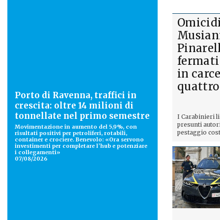
Omicid
Musiani
Pinarel
fermati
in carc
quattro
Porto di Ravenna, traffici in
crescita: oltre 14 milioni di
tonnellate nel primo semestre
I Carabinieri l
presunti autori
Movimentazione in aumento del 5,9%, con
pestaggio costat
risultati positivi per petroliferi, rotabili,
container e crociere. Benevolo: «Ora servono
investimenti per completare l’hub e potenziare
i collegamenti»
07/08/2026