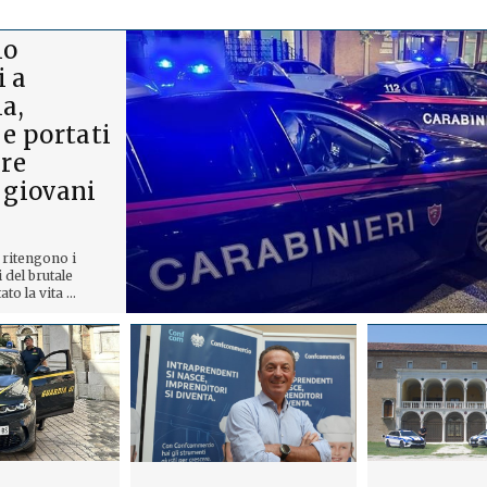
io
 a
la,
 e portati
ere
 giovani
i ritengono i
 del brutale
o la vita ...