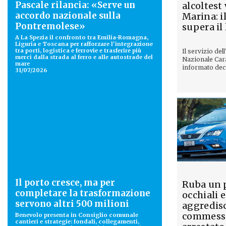
Pascale rilancia: «Serve un
alcoltest
accordo nazionale sulla
Marina: i
Pontremolese»
supera il
A La Spezia il confronto tra Emilia-Romagna,
Liguria e Toscana per rafforzare l'integrazione
tra porti, logistica e ferrovie e trasferire più
Il servizio del
merci dalla strada al ferro e alle autostrade del
Nazionale Car
mare
informato deci
31/07/2026
Il porto cresce, ma per
Ruba un p
completare la trasformazione
occhiali e
servono altri 500 milioni
aggredis
commess
Benevolo presenta in Consiglio comunale
cantieri e strategie: fondali, collegamenti,