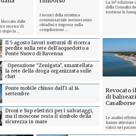
 dalla
rimborso
La 14ª edizione 
della Consulta de
sostiene le famigl
I tecnici della struttura
commissariale assisteranno
 bloccato dalle
cittadini e imprese nella
tro storico di
compilazione ...
 dopo la ...
Il 5 agosto lavori notturni di ricerca
perdite sulla rete dell’acquedotto a
Ponte Nuovo di Ravenna
Operazione “Zenigata”, smantellata
la rete della droga organizzata sulle
chat
Ponte mobile chiuso dall'1 al 14
Revocato il
settembre
di balneaz
Casalborse
Droni e Sup elettrici per i salvataggi,
ma il moscone resta il simbolo della
Le analisi effett
sicurezza in mare
hanno attestato i
valori nei paramet