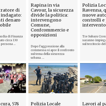
Rapina in via
Polizia Loc
ratore di
Cavour, la sicurezza
Ravenna, q
 indagato:
divide la politica:
nuove auto
ti denaro
intervengono
controlli e
obile
Comune,
intervento
Confcommercio e
opposizioni
ardia di Finanza
Tre Subaru Cros
ato circa 130
saranno impiegat
 persona ...
sul territorio del 
Dopo l'aggressione alla
commessa si apre il confronto
sul tema della sicurezza
urbana. ...
cura, 578
Polizia Locale
Lavori al 