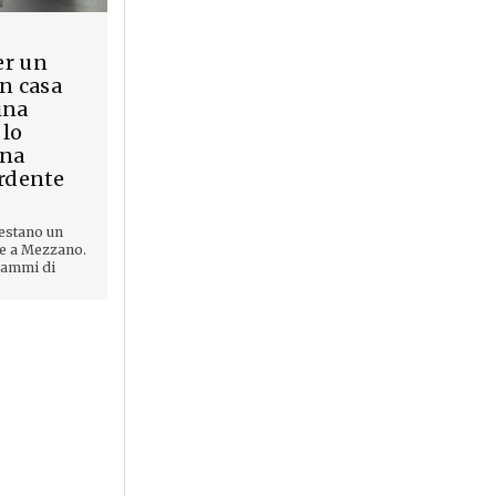
er un
in casa
ina
 lo
una
ordente
restano un
e a Mezzano.
rammi di