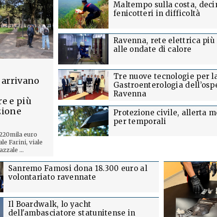
Maltempo sulla costa, deci
fenicotteri in difficoltà
Ravenna, rete elettrica più
alle ondate di calore
Tre nuove tecnologie per l
 arrivano
Gastroenterologia dell’osp
Ravenna
e e più
zione
Protezione civile, allerta m
per temporali
 220mila euro
ale Farini, viale
azzale ...
Sanremo Famosi dona 18.300 euro al
volontariato ravennate
Il Boardwalk, lo yacht
dell'ambasciatore statunitense in