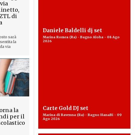
 via
inetto,
 ZTL di
a
Daniele Baldelli dj set
osto sarà
Marina Romea (Ra) - Bagno Aloha - 08 Ago
2026
entita la
 da via
Carte Gold DJ set
orna la
Marina di Ravenna (Ra) - Bagno HanaBi - 09
ndi per il
Ago 2026
scolastico