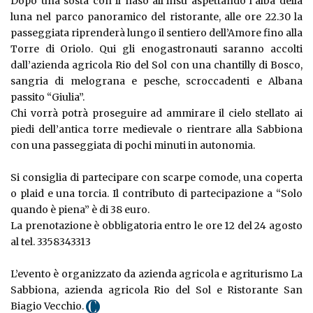
Dopo una sosta con il naso all’insù aspettando l’alba della
luna nel parco panoramico del ristorante, alle ore 22.30 la
passeggiata riprenderà lungo il sentiero dell’Amore fino alla
Torre di Oriolo. Qui gli enogastronauti saranno accolti
dall’azienda agricola Rio del Sol con una chantilly di Bosco,
sangria di melograna e pesche, scroccadenti e Albana
passito “Giulia”.
Chi vorrà potrà proseguire ad ammirare il cielo stellato ai
piedi dell’antica torre medievale o rientrare alla Sabbiona
con una passeggiata di pochi minuti in autonomia.
Si consiglia di partecipare con scarpe comode, una coperta
o plaid e una torcia. Il contributo di partecipazione a “Solo
quando è piena” è di 38 euro.
La prenotazione è obbligatoria entro le ore 12 del 24 agosto
al tel. 3358343313
L’evento è organizzato da azienda agricola e agriturismo La
Sabbiona, azienda agricola Rio del Sol e Ristorante San
Biagio Vecchio.