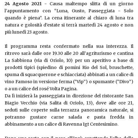
24 Agosto 2021
- Causa maltempo slitta di un giorno
l’appuntamento con “Luna, Gusto, Passeggiata - Solo
quando è piena”. La cena itinerante al chiaro di luna tra
natura e golosità d’estate si terrà martedì 24 agosto e non
più lunedì 23 agosto.
Il programma resta confermato nella sua interezza. Il
ritrovo sarà dalle ore 19.30 alle 20 all’agriturismo e cantina
La Sabbiona (via di Oriolo, 10) per un aperitivo a base di
prodotti tipici (spiedino di pomini Rio del Sol, bruschette,
spuma di squacquerone e schiacciata) abbinati a un calice di
vino Famoso in versione ferma (“Vip”) o spumante (“Divo”)
o a un calice del rosé Volta Pagina.
Da lì inizierà la passeggiata in direzione del ristorante San
Biagio Vecchio (via Salita di Oriolo, 13), dove alle ore 21,
seduti sulle coperte sulla terrazza panoramica naturale, si
potranno gustare carne salada e pasta fredda in
abbinamento a un calice di Ravenna Igt Centesimino.