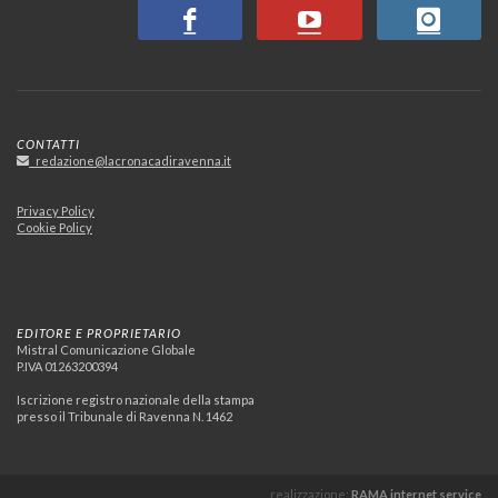
CONTATTI
redazione@lacronacadiravenna.it
Privacy Policy
Cookie Policy
EDITORE E PROPRIETARIO
Mistral Comunicazione Globale
P.IVA 01263200394
Iscrizione registro nazionale della stampa
presso il Tribunale di Ravenna N. 1462
realizzazione:
RAMA internet service