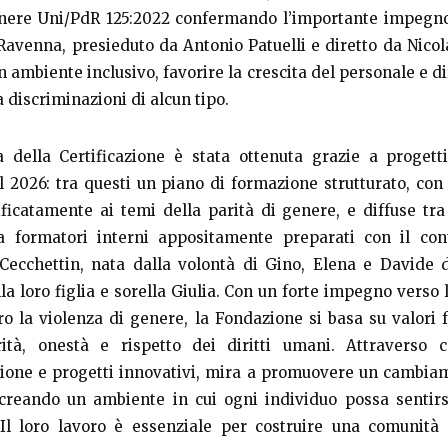
enere Uni/PdR 125:2022 confermando l’importante impegn
Ravenna, presieduto da Antonio Patuelli e diretto da Nicola
n ambiente inclusivo, favorire la crescita del personale e d
a discriminazioni di alcun tipo.
 della Certificazione è stata ottenuta grazie a progetti
l 2026: tra questi un piano di formazione strutturato, co
ficatamente ai temi della parità di genere, e diffuse tra
a formatori interni appositamente preparati con il cont
Cecchettin, nata dalla volontà di Gino, Elena e Davide d
a loro figlia e sorella Giulia. Con un forte impegno verso l
tro la violenza di genere, la Fondazione si basa su valori
ità, onestà e rispetto dei diritti umani. Attraverso
zione e progetti innovativi, mira a promuovere un cambia
 creando un ambiente in cui ogni individuo possa sentirs
 Il loro lavoro è essenziale per costruire una comunità