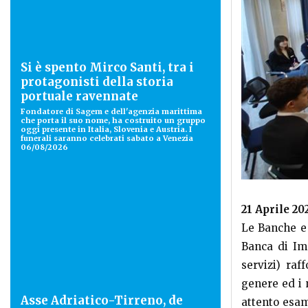
Si è spento Mirco Santi, tra i
protagonisti della storia
portuale ravennate
Fondatore di Sagem e dell'agenzia marittima
che porta il suo nome, ha costruito un gruppo
oggi presente in Italia, Slovenia e Austria. I
funerali saranno celebrati sabato a Venezia
06/08/2026
21 Aprile 20
Le Banche e
Banca di Imo
servizi) raf
genere ed i 
Asse Adriatico-Tirreno, de
attento esam