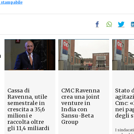
 stampabile
a
Cassa di
CMC Ravenna
Stato 
Ravenna, utile
crea una joint
agitaz
semestrale in
venture in
Cmc: «
crescita a 35,6
India con
nei pa
milioni e
Sansu-Beta
degli 
raccolta oltre
Group
gli 11,4 miliardi
I sindacat