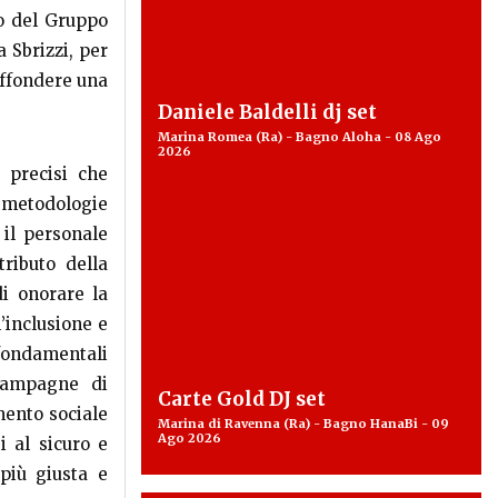
o del Gruppo
 Sbrizzi, per
iffondere una
Daniele Baldelli dj set
Marina Romea (Ra) - Bagno Aloha - 08 Ago
2026
 precisi che
n metodologie
 il personale
ributo della
i onorare la
’inclusione e
 fondamentali
 campagne di
Carte Gold DJ set
mento sociale
Marina di Ravenna (Ra) - Bagno HanaBi - 09
Ago 2026
i al sicuro e
 più giusta e