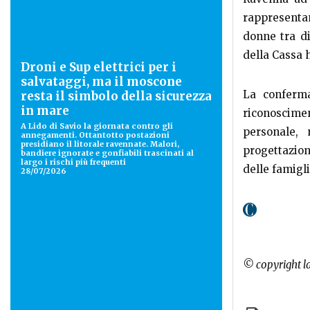
rappresentan
donne tra di
della Cassa 
Droni e Sup elettrici per i
salvataggi, ma il moscone
La conferma
resta il simbolo della sicurezza
in mare
riconoscimen
A Lido di Savio la giornata contro gli
personale, 
annegamenti. Ottantotto postazioni
presidiano il litorale ravennate. Malori,
progettazio
bandiere ignorate e gonfiabili trascinati al
largo i rischi più frequenti
delle famigl
28/07/2026
© copyright l