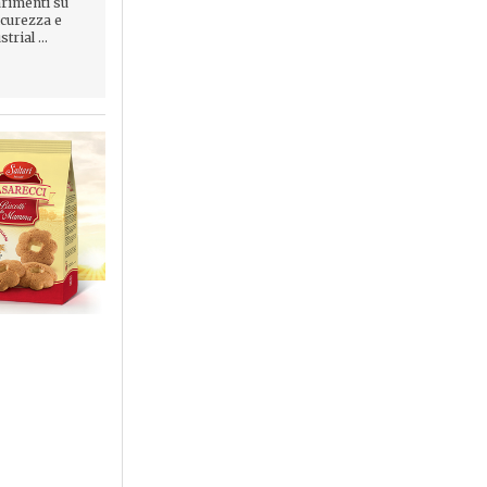
rimenti su
icurezza e
trial ...