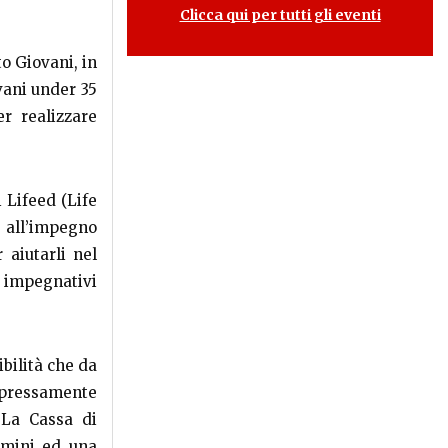
Clicca qui per tutti gli eventi
o Giovani, in
vani under 35
r realizzare
 Lifeed (Life
all’impegno
 aiutarli nel
d impegnativi
bilità che da
spressamente
 La Cassa di
omini ed una