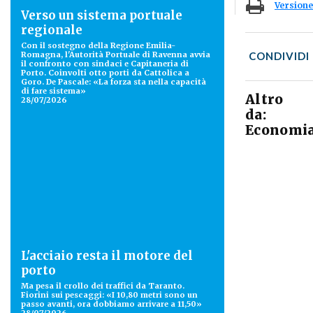
Versione
Verso un sistema portuale
regionale
Con il sostegno della Regione Emilia-
Romagna, l'Autorità Portuale di Ravenna avvia
CONDIVIDI
il confronto con sindaci e Capitaneria di
Porto. Coinvolti otto porti da Cattolica a
Goro. De Pascale: «La forza sta nella capacità
di fare sistema»
Altro
28/07/2026
da:
Economi
L'acciaio resta il motore del
porto
Ma pesa il crollo dei traffici da Taranto.
Fiorini sui pescaggi: «I 10,80 metri sono un
passo avanti, ora dobbiamo arrivare a 11,50»