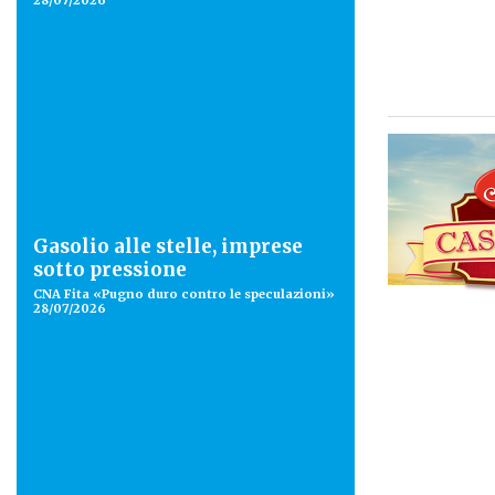
28/07/2026
Gasolio alle stelle, imprese
sotto pressione
CNA Fita «Pugno duro contro le speculazioni»
28/07/2026