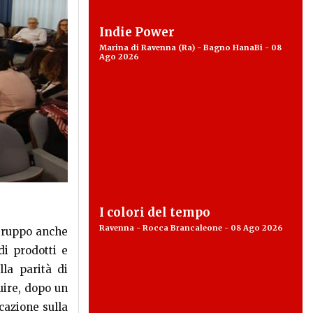
Indie Power
Marina di Ravenna (Ra) - Bagno HanaBi - 08
Ago 2026
I colori del tempo
Ravenna - Rocca Brancaleone - 08 Ago 2026
gruppo anche
di prodotti e
lla parità di
uire, dopo un
cazione sulla