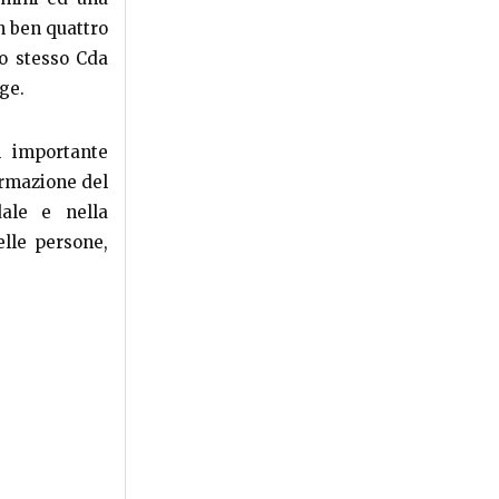
n ben quattro
Lo stesso Cda
gge.
n importante
ormazione del
dale e nella
lle persone,