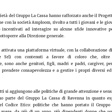
ietà del Gruppo La Cassa hanno rafforzato anche il Progett
ne con la società Amploom, rivolto a tutti i giovani e le gio
 incentivati ad interagire su alcune sfide innovative pe
sottoporre alla Direzione generale.
e attivata una piattaforma virtuale, con la collaborazione di
e Srl) con contenuti a favore di coloro che, oltre 
e, sono anche genitori, figli, madri e padri, cargiver, per
 prendere consapevolezza e a gestire i propri diversi e
tti si aggiungono alle politiche di grande attenzione e sensi
o parte del Gruppo La Cassa di Ravenna in quanto e
el Codice Etico: politiche che hanno portato il Gruppo
avere, da più di un anno, più dipendenti donne che u