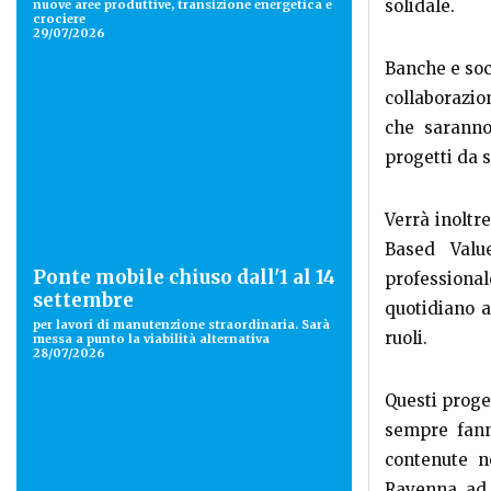
solidale.
nuove aree produttive, transizione energetica e
crociere
29/07/2026
Banche e soc
collaborazio
che saranno
progetti da 
Verrà inoltr
Based Valu
Ponte mobile chiuso dall'1 al 14
professional
settembre
quotidiano a
per lavori di manutenzione straordinaria. Sarà
ruoli.
messa a punto la viabilità alternativa
28/07/2026
Questi proge
sempre fann
contenute n
Ravenna ad 