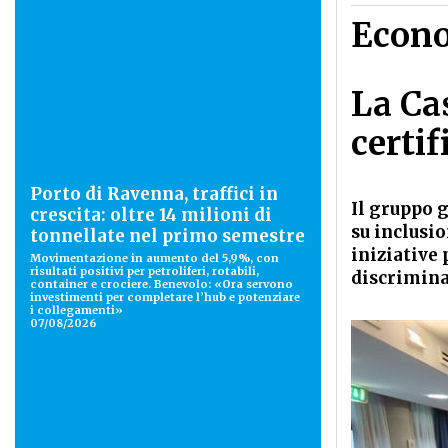
Econ
La Ca
certif
Porto di Ravenna, traffici in
Il gruppo g
crescita: oltre 14 milioni di
su inclusio
tonnellate nel primo semestre
iniziative
Movimentazione in aumento del 5,9%, con
risultati positivi per petroliferi, rotabili,
discrimina
container e crociere. Benevolo: «Ora servono
investimenti per completare l’hub e potenziare
i collegamenti»
07/08/2026