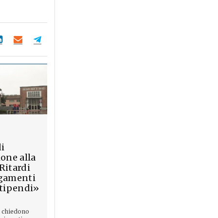
di
ione alla
Ritardi
gamenti
stipendi»
i chiedono