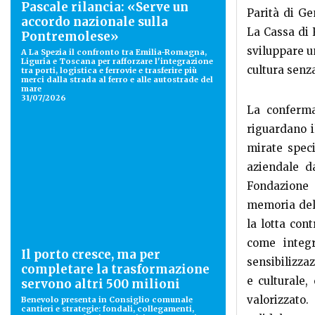
Pascale rilancia: «Serve un
Parità di G
accordo nazionale sulla
La Cassa di 
Pontremolese»
sviluppare u
A La Spezia il confronto tra Emilia-Romagna,
Liguria e Toscana per rafforzare l'integrazione
cultura senz
tra porti, logistica e ferrovie e trasferire più
merci dalla strada al ferro e alle autostrade del
mare
31/07/2026
La conferma
riguardano i
mirate speci
aziendale d
Fondazione 
memoria dell
la lotta con
come integr
Il porto cresce, ma per
sensibilizza
completare la trasformazione
e culturale,
servono altri 500 milioni
valorizzato.
Benevolo presenta in Consiglio comunale
cantieri e strategie: fondali, collegamenti,