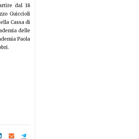
artire dal 18
zzo Guiccioli
ella Cassa di
cademia delle
cademia Paola
bri.