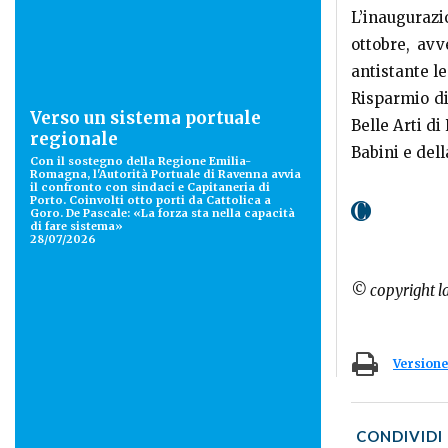
L’inaugurazi
ottobre, avv
antistante l
Risparmio di
Verso un sistema portuale
Belle Arti d
regionale
Babini e del
Con il sostegno della Regione Emilia-
Romagna, l'Autorità Portuale di Ravenna avvia
il confronto con sindaci e Capitaneria di
Porto. Coinvolti otto porti da Cattolica a
Goro. De Pascale: «La forza sta nella capacità
di fare sistema»
28/07/2026
© copyright l
Versione
CONDIVIDI