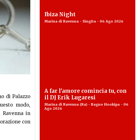
Ibiza Night
Marina di Ravenna - Singita - 06 Ago 2026
A far l'amore comincia tu, con
no di Palazzo
il DJ Erik Lugaresi
questo modo,
Marina di Ravenna (Ra) - Bagno Hookipa - 06
Ago 2026
di Ravenna in
borazione con