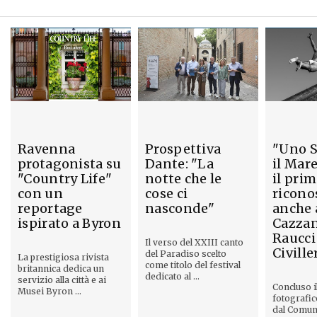
Ravenna
Prospettiva
"Uno S
protagonista su
Dante: "La
il Mare
"Country Life"
notte che le
il pri
con un
cose ci
ricono
reportage
nasconde"
anche 
ispirato a Byron
Cazzan
Raucci
Il verso del XXIII canto
Civille
del Paradiso scelto
La prestigiosa rivista
come titolo del festival
britannica dedica un
dedicato al ...
servizio alla città e ai
Concluso i
Musei Byron ...
fotografi
dal Comun