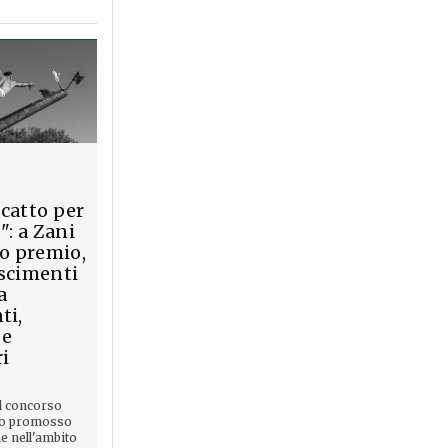
catto per
": a Zani
mo premio,
scimenti
a
ti,
 e
ri
l concorso
co promosso
e nell'ambito