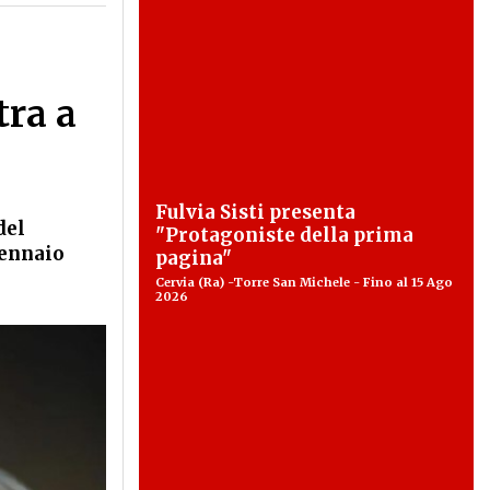
tra a
Fulvia Sisti presenta
del
"Protagoniste della prima
gennaio
pagina"
Cervia (Ra) -Torre San Michele - Fino al 15 Ago
2026