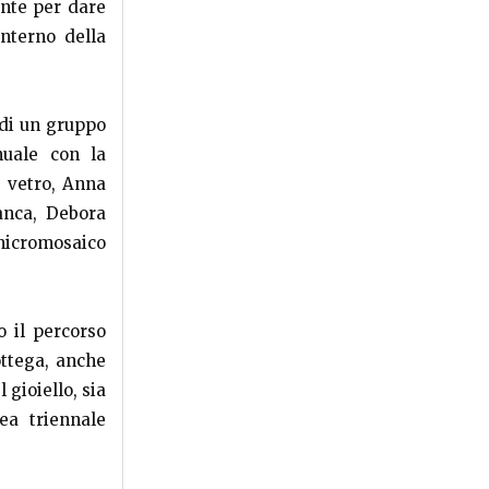
ante per dare
interno della
 di un gruppo
nuale con la
i vetro, Anna
anca, Debora
 micromosaico
o il percorso
ottega, anche
 gioiello, sia
ea triennale