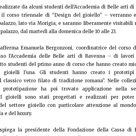
ealizzate da alcuni studenti dell’Accademia di Belle arti d
il corso triennale di “Design del gioiello” – verranno 
palazzo, lato via Morigia, e saranno liberamente visitabili n
palazzo, dal martedì alla domenica delle 10 alle 23.
– afferma Emanuela Bergonzoni, coordinatrice del corso d
sso l’Accademia delle Belle arti di Ravenna – di lavori 
tto studenti del primo anno di corso che hanno creato mic
5 gioielli l’una. Gli studenti hanno creato i prototipi
il classico vetro filato di tradizione romana”. Nelle collezi
prototipazione ha poi trovato applicazione nella ser
 I gioielli sono stati progettati e realizzati per pote
el settore gioiello con particolare attenzione al mondo
a e del luxury.
spiega la presidente della Fondazione della Cassa di 