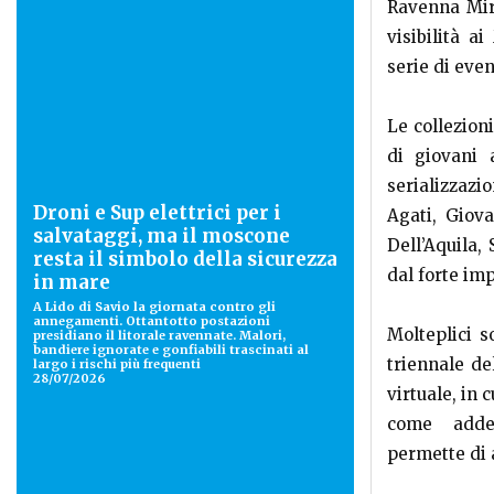
Ravenna Mire
visibilità a
serie di even
Le collezion
di giovani 
serializzazi
Droni e Sup elettrici per i
Agati, Giov
salvataggi, ma il moscone
Dell’Aquila,
resta il simbolo della sicurezza
dal forte imp
in mare
A Lido di Savio la giornata contro gli
annegamenti. Ottantotto postazioni
Molteplici s
presidiano il litorale ravennate. Malori,
bandiere ignorate e gonfiabili trascinati al
triennale de
largo i rischi più frequenti
28/07/2026
virtuale, in 
come addett
permette di 