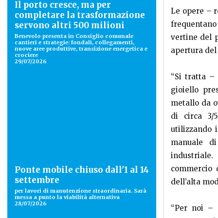
Il porto cresce, ma per
Le opere – r
completare la trasformazione
frequentano 
servono altri 500 milioni
Benevolo presenta in Consiglio comunale
vertine del 
cantieri e strategie: fondali, collegamenti,
nuove aree produttive, transizione energetica e
apertura del 
crociere
29/07/2026
“Si tratta 
gioiello pre
metallo da o
di circa 3/
utilizzando 
manuale di 
industriale.
commercio d
Ponte mobile chiuso dall'1 al 14
settembre
dell’alta mod
per lavori di manutenzione straordinaria. Sarà
messa a punto la viabilità alternativa
28/07/2026
“Per noi – 