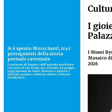
Cultu
I gio
Palaz
Si è spento Mirco Santi, tra i
I Musei By
protagonisti della storia
Mosaico di
portuale ravennate
2026
Fondatore di Sagem e dell'agenzia marittima
che porta il suo nome, ha costruito un gruppo
oggi presente in Italia, Slovenia e Austria. I
funerali saranno celebrati sabato a Venezia
06/08/2026