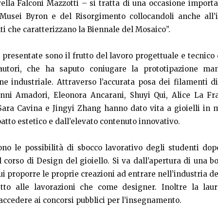
lla Falconi Mazzotti – si tratta di una occasione import
i Musei Byron e del Risorgimento collocandoli anche all’
ti che caratterizzano la Biennale del Mosaico”.
i presentate sono il frutto del lavoro progettuale e tecnico
autori, che ha saputo coniugare la prototipazione ma
one industriale. Attraverso l’accurata posa dei filamenti d
anni Amadori, Eleonora Ancarani, Shuyi Qui, Alice La Fr
 Sara Cavina e Jingyi Zhang hanno dato vita a gioielli in
atto estetico e dall’elevato contenuto innovativo.
ono le possibilità di sbocco lavorativo degli studenti dop
l corso di Design del gioiello. Si va dall’apertura di una b
cui proporre le proprie creazioni ad entrare nell’industria del
o alle lavorazioni che come designer. Inoltre la laur
accedere ai concorsi pubblici per l’insegnamento.