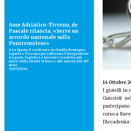
Asse Adriatico-Tirreno, de
Pascale rilancia: «Serve un
accordo nazionale sulla
Pontremolese»
A La Spezia il confronto tra Emilia-Romagna,
Liguria e Toscana per rafforzare l'integrazione
tra porti, logistica e ferrovie e trasferire più
merci dalla strada al ferro e alle autostrade del
mare
31/07/2026
14 Ottobre 2
I gioielli i
Guiccioli n
partecipano 
corso a Rave
l’Accademia d