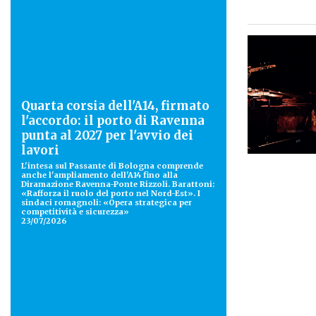
Quarta corsia dell'A14, firmato
l'accordo: il porto di Ravenna
punta al 2027 per l'avvio dei
lavori
L'intesa sul Passante di Bologna comprende
anche l'ampliamento dell'A14 fino alla
Diramazione Ravenna-Ponte Rizzoli. Barattoni:
«Rafforza il ruolo del porto nel Nord-Est». I
sindaci romagnoli: «Opera strategica per
competitività e sicurezza»
23/07/2026