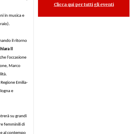
Clicca qui per tutti gli eventi
ni in musica e
raio).
gnando il ritorno
hiara il
che l’occasione
gione, Marco
ità.
a Regione Emilia-
ologna e
ntrerà su grandi
re femminili di
a e al contempo