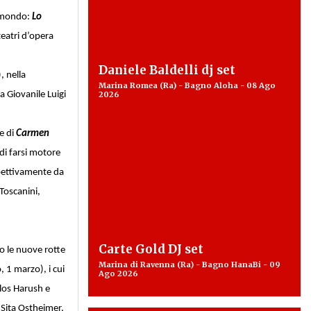
al mondo:
Lo
 teatri d’opera
Daniele Baldelli dj set
, nella
Marina Romea (Ra) - Bagno Aloha - 08 Ago
a Giovanile Luigi
2026
e di
Carmen
 di farsi motore
spettivamente da
Toscanini,
Carte Gold DJ set
o le nuove rotte
Marina di Ravenna (Ra) - Bagno HanaBi - 09
, 1 marzo), i cui
Ago 2026
rlos Harush e
 Sita Ostheimer,