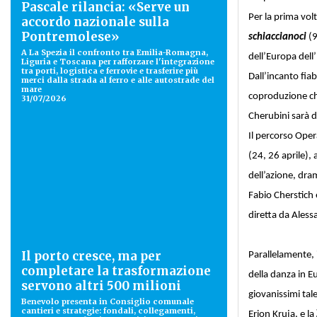
Pascale rilancia: «Serve un
Per la prima vol
accordo nazionale sulla
Pontremolese»
schiaccianoci
(9
A La Spezia il confronto tra Emilia-Romagna,
dell’Europa dell’
Liguria e Toscana per rafforzare l'integrazione
tra porti, logistica e ferrovie e trasferire più
Dall’incanto fia
merci dalla strada al ferro e alle autostrade del
mare
coproduzione che
31/07/2026
Cherubini sarà d
Il percorso Oper
(24, 26 aprile), 
dell’azione, dra
Fabio Cherstich 
diretta da Aless
Il porto cresce, ma per
Parallelamente,
completare la trasformazione
della danza in Eu
servono altri 500 milioni
giovanissimi tal
Benevolo presenta in Consiglio comunale
cantieri e strategie: fondali, collegamenti,
Erion Kruja, e la