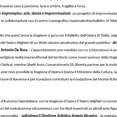
traverso caos e passione, luce e ombre, fragilità e forza.
re
Impromptus: arie, danze e improvvisazioni
, un progetto di improvvisazio
in collaborazione con il Centro Coreografico Nazionale/Aterballetto (6 febb
ci che quest’anno la Stagione si apra con il Balletto dell’Opera di Tbilisi, se
 del Teatro Alighieri di un titolo classico amatissimo dal grande pubblico–
dic
 Antonio De Rosa
– L’appuntamento pre-natalizio con
Lo schiaccianoci
è an
restigiose realtà imprenditoriali del territorio come nuovi sponsor della Sta
ni Optical, mentre Ghetti Auto Concessionaria DS diventa partner per la mobil
aver reso possibile la Stagione d’Opera e Danza il Ministero della Cultura, l
mune di Ravenna e per il prezioso contributo la Fondazione del Monte di B
a d’Autunno häendeliana, con la Stagione d’Opera il Teatro Alighieri si conce
ori del melodramma ottocentesco con tre titoli incentrati su altrettante figu
 personalità –
sottolinea il Direttore Artistico Angelo Nicastro
– la spietat