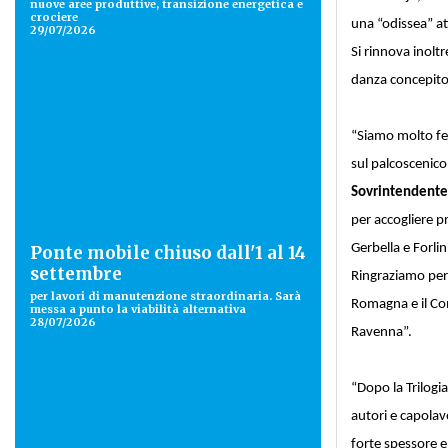
nuove aree produttive, transizione energetica e
crociere
una “odissea” at
29/07/2026
Si rinnova inolt
danza concepito 
“Siamo molto feli
sul palcoscenico
Sovrintendente
per accogliere p
Gerbella e Forli
Ponte mobile chiuso dall'1 al 14
settembre
Ringraziamo per 
per lavori di manutenzione straordinaria. Sarà
Romagna e il Co
messa a punto la viabilità alternativa
28/07/2026
Ravenna”.
“Dopo la Trilogi
autori e capolav
forte spessore e