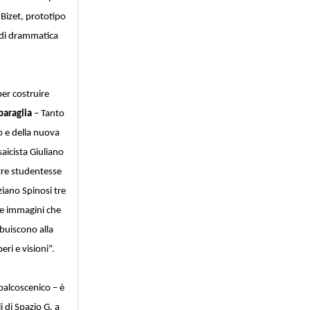
 Bizet, prototipo
i di drammatica
per costruire
baraglia
– Tanto
o e della nuova
saicista Giuliano
 tre studentesse
ziano Spinosi tre
le immagini che
ibuiscono alla
ri e visioni”.
palcoscenico – è
 di Spazio G. a