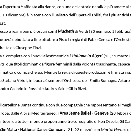
ta l’apertura è affidata alla danza, con una delle storie natalizie più amate 
, 10 dicembre) è in scena con il Balletto dell’Opera di Tbilisi, fra i più antichi
Est.
besco a reami ben più oscuri con il
Macbeth
di Verdi (30 gennaio, 1 febbraio)
 avrà debuttato a fine ottobre a Pisa; la regia è di Fabio Ceresa e l’Orchestr
iretta da Giuseppe Finzi.
a si completa con i nuovi allestimenti de
L’italiana in Algeri
(13, 15 marzo) 
altri due titoli dominati da figure femminili dalla volontà trascinante, capace
mmatica o comica che sia. Mentre la regia di queste produzioni è firmata ri
e Stefano Vizioli, in buca c’è sempre l’Orchestra dell’Emilia Romagna Arturo 
andro Cadario in Rossini e Audrey Saint-Gil in Bizet.
 il cartellone Danza continua con due compagnie che rappresentano al megli
ropa, dalle Alpi al Mediterraneo: l’
Area Jeune Ballet - Genève
(28 febbraio
entuosi da tutto il mondo proporranno tre coreografie di
Ken Ossola, Gil Ca
ZfinMalta - National Dance Company
(21, 22 marzo) con
Mortal Heroes
di