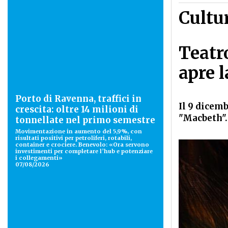
Cultu
Teatro
apre 
Porto di Ravenna, traffici in
Il 9 dicemb
crescita: oltre 14 milioni di
"Macbeth".
tonnellate nel primo semestre
Movimentazione in aumento del 5,9%, con
risultati positivi per petroliferi, rotabili,
container e crociere. Benevolo: «Ora servono
investimenti per completare l’hub e potenziare
i collegamenti»
07/08/2026