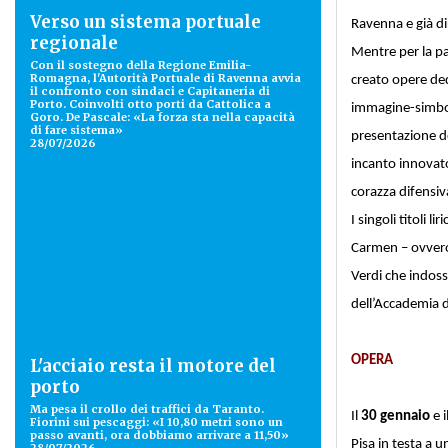
Verso un sistema portuale
Ravenna e già d
regionale
Mentre per la p
Con il sostegno della Regione Emilia-
Romagna, l'Autorità Portuale di Ravenna avvia
creato opere dedi
il confronto con sindaci e Capitaneria di
Porto. Coinvolti otto porti da Cattolica a
immagine-simbol
Goro. De Pascale: «La forza sta nella capacità
di fare sistema»
presentazione de
28/07/2026
incanto innovato
corazza difensiv
I singoli titoli 
Carmen – ovvero 
Verdi che indoss
dell’Accademia di
OPERA
L'acciaio resta il motore del
porto
Ma pesa il crollo dei traffici da Taranto.
Il
30 gennaio
e i
Fiorini sui pescaggi: «I 10,80 metri sono un
passo avanti, ora dobbiamo arrivare a 11,50»
Pisa in testa a 