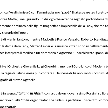
 con cui Verdi si misurò con l’ammiratissimo “papà” Shakespeare (su libretto
ndrea Maffei), inaugurando un dialogo che avrebbe segnato profondamente 
ramente dominato dalla figura magnetica e implacabile della Lady, che molto
 visionarie dell’opera.
lo è di Marily Santoro, mentre Macbeth è Franco Vassallo; Roberto Scandiuzz
 la dama della Lady, Matteo Falcier e Francesco Pittari sono rispettivamen
ca interpreta il medico e un domestico e Agostino Subacchi veste i panni del
irige l’Orchestra Giovanile Luigi Cherubini, mentre il Coro Lirico di Modena 
 La regia di Fabio Ceresa può contare sulle scene di Tiziano Santi, i costumi 
ografie di Mattia Agatiello.
è in scena
L’italiana in Algeri
, con la quale un giovanissimo Rossini, su libr
mentava quella “follia organizzata” che nelle sue partiture unisce ritmi vortico
one teatrale.