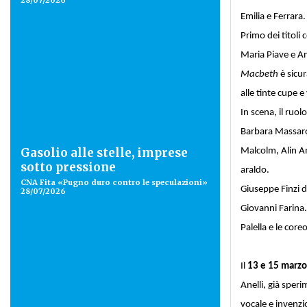
28/07/2026
Emilia e Ferrara.
Primo dei titoli
Maria Piave e A
Macbeth
è sicu
alle tinte cupe e
In scena, il ruo
Barbara Massaro
Gasolio alle stelle, imprese
Malcolm, Alin An
sotto pressione
araldo.
CNA Fita «Pugno duro contro le speculazioni»
Giuseppe Finzi d
28/07/2026
Giovanni Farina.
Palella e le core
Il
13 e 15 marzo
Anelli, già speri
vocale e invenzi