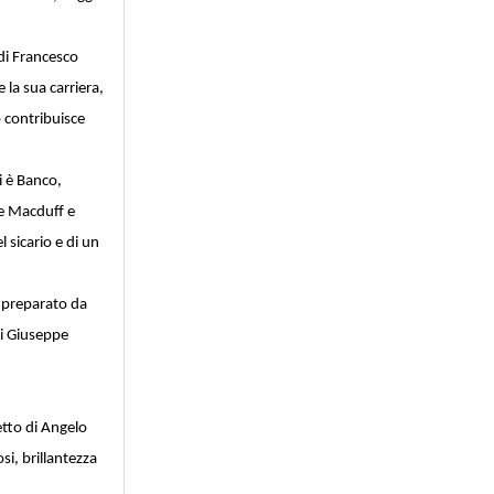
 di Francesco
la sua carriera,
 contribuisce
i è Banco,
te Macduff e
 sicario e di un
è preparato da
di Giuseppe
etto di Angelo
si, brillantezza