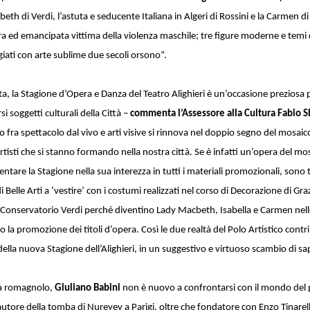
eth di Verdi, l’astuta e seducente Italiana in Algeri di Rossini e la Carmen di
ra ed emancipata vittima della violenza maschile; tre figure moderne e tem
ggiati con arte sublime due secoli orsono”.
a, la Stagione d’Opera e Danza del Teatro Alighieri è un’occasione preziosa 
si soggetti culturali della Città –
commenta l’Assessore alla Cultura Fabio S
ro fra spettacolo dal vivo e arti visive si rinnova nel doppio segno del mosaic
rtisti che si stanno formando nella nostra città. Se è infatti un’opera del mo
entare la Stagione nella sua interezza in tutti i materiali promozionali, sono
 Belle Arti a ‘vestire’ con i costumi realizzati nel corso di Decorazione di Gra
 Conservatorio Verdi perché diventino Lady Macbeth, Isabella e Carmen nel
o la promozione dei titoli d’opera. Così le due realtà del Polo Artistico contr
lla nuova Stagione dell’Alighieri, in un suggestivo e virtuoso scambio di sape
sta romagnolo,
Giuliano Babini
non è nuovo a confrontarsi con il mondo del 
-autore della tomba di Nureyev a Parigi, oltre che fondatore con Enzo Tinarelli