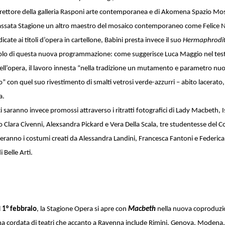
irettore della galleria Rasponi arte contemporanea e di Akomena Spazio Mo
assata Stagione un altro maestro del mosaico contemporaneo come Felice N
cate ai titoli d’opera in cartellone, Babini presta invece il suo
Hermaphrodi
o di questa nuova programmazione: come suggerisce Luca Maggio nel test
ll’opera, il lavoro innesta “nella tradizione un mutamento e parametro nuo
” con quel suo rivestimento di smalti vetrosi verde-azzurri – abito lacerato
a.
lirici saranno invece promossi attraverso i ritratti fotografici di Lady Macbeth, I
Clara Civenni, Alexsandra Pickard e Vera Della Scala, tre studentesse del C
eranno i costumi creati da Alessandra Landini, Francesca Fantoni e Federic
 Belle Arti.
l
1° febbraio
, la Stagione Opera si apre con
Macbeth
nella nuova coproduzi
una cordata di teatri che accanto a Ravenna include Rimini, Genova, Modena,