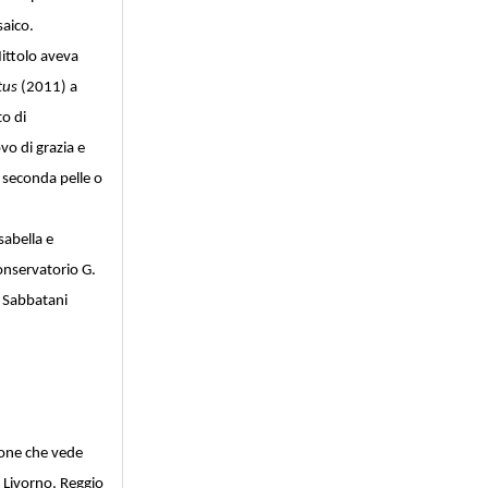
saico.
ittolo aveva
tus
(2011) a
o di
vo di grazia e
, seconda pelle o
sabella e
onservatorio G.
a Sabbatani
one che vede
 Livorno, Reggio