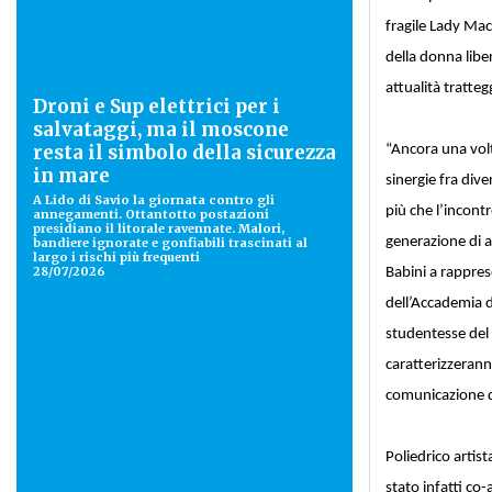
fragile Lady Macb
della donna libe
attualità tratte
Droni e Sup elettrici per i
salvataggi, ma il moscone
resta il simbolo della sicurezza
“Ancora una volt
in mare
sinergie fra diver
A Lido di Savio la giornata contro gli
più che l’incont
annegamenti. Ottantotto postazioni
presidiano il litorale ravennate. Malori,
generazione di a
bandiere ignorate e gonfiabili trascinati al
largo i rischi più frequenti
28/07/2026
Babini a rappres
dell’Accademia di
studentesse del
caratterizzerann
comunicazione de
Poliedrico arti
stato infatti co