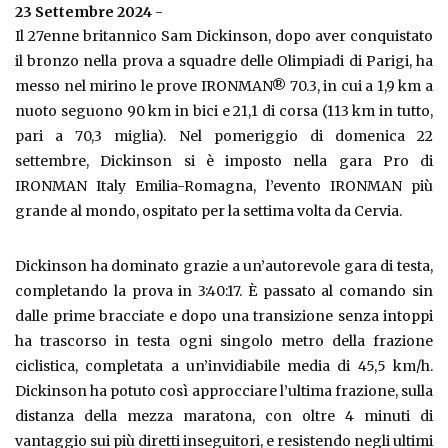
23 Settembre 2024
-
Il 27enne britannico Sam Dickinson, dopo aver conquistato
il bronzo nella prova a squadre delle Olimpiadi di Parigi, ha
messo nel mirino le prove IRONMAN® 70.3, in cui a 1,9 km a
nuoto seguono 90 km in bici e 21,1 di corsa (113 km in tutto,
pari a 70,3 miglia). Nel pomeriggio di domenica 22
settembre, Dickinson si è imposto nella gara Pro di
IRONMAN Italy Emilia-Romagna, l’evento IRONMAN più
grande al mondo, ospitato per la settima volta da Cervia.
Dickinson ha dominato grazie a un’autorevole gara di testa,
completando la prova in 3:40:17. È passato al comando sin
dalle prime bracciate e dopo una transizione senza intoppi
ha trascorso in testa ogni singolo metro della frazione
ciclistica, completata a un’invidiabile media di 45,5 km/h.
Dickinson ha potuto così approcciare l’ultima frazione, sulla
distanza della mezza maratona, con oltre 4 minuti di
vantaggio sui più diretti inseguitori, e resistendo negli ultimi