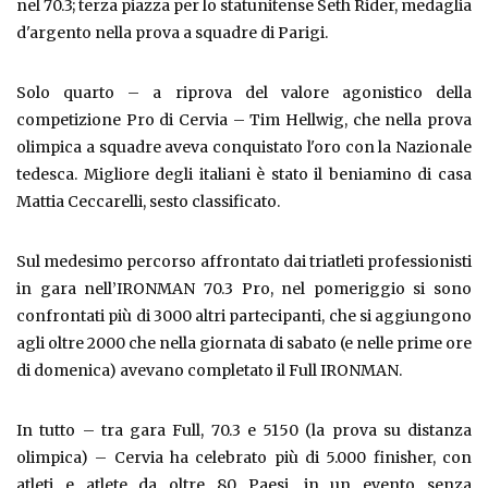
nel 70.3; terza piazza per lo statunitense Seth Rider, medaglia
d'argento nella prova a squadre di Parigi.
Solo quarto – a riprova del valore agonistico della
competizione Pro di Cervia – Tim Hellwig, che nella prova
olimpica a squadre aveva conquistato l'oro con la Nazionale
tedesca. Migliore degli italiani è stato il beniamino di casa
Mattia Ceccarelli, sesto classificato.
Sul medesimo percorso affrontato dai triatleti professionisti
in gara nell’IRONMAN 70.3 Pro, nel pomeriggio si sono
confrontati più di 3000 altri partecipanti, che si aggiungono
agli oltre 2000 che nella giornata di sabato (e nelle prime ore
di domenica) avevano completato il Full IRONMAN.
In tutto – tra gara Full, 70.3 e 5150 (la prova su distanza
olimpica) – Cervia ha celebrato più di 5.000 finisher, con
atleti e atlete da oltre 80 Paesi, in un evento senza