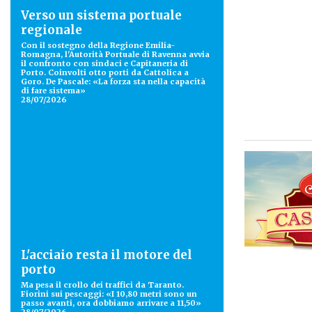
Verso un sistema portuale
regionale
Con il sostegno della Regione Emilia-
Romagna, l'Autorità Portuale di Ravenna avvia
il confronto con sindaci e Capitaneria di
Porto. Coinvolti otto porti da Cattolica a
Goro. De Pascale: «La forza sta nella capacità
di fare sistema»
28/07/2026
L'acciaio resta il motore del
porto
Ma pesa il crollo dei traffici da Taranto.
Fiorini sui pescaggi: «I 10,80 metri sono un
passo avanti, ora dobbiamo arrivare a 11,50»