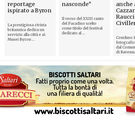
reportage
nasconde"
anche 
ispirato a Byron
Cazzan
Raucci
Il verso del XXIII canto
Civille
del Paradiso scelto
La prestigiosa rivista
come titolo del festival
britannica dedica un
dedicato al ...
servizio alla città e ai
Concluso i
Musei Byron ...
fotografi
dal Comun
di Ravenna 