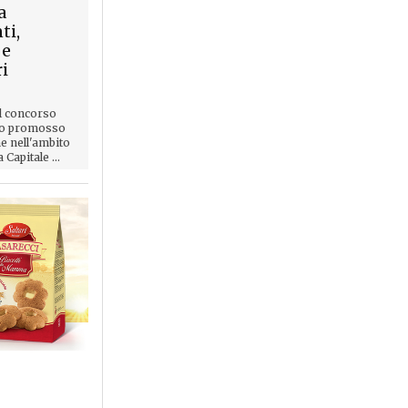
a
ti,
 e
ri
l concorso
co promosso
e nell'ambito
Capitale ...