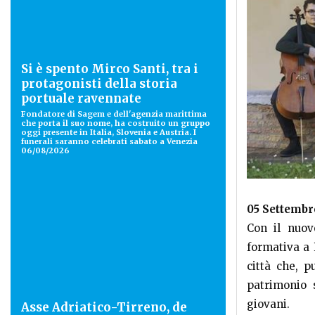
Si è spento Mirco Santi, tra i
protagonisti della storia
portuale ravennate
Fondatore di Sagem e dell'agenzia marittima
che porta il suo nome, ha costruito un gruppo
oggi presente in Italia, Slovenia e Austria. I
funerali saranno celebrati sabato a Venezia
06/08/2026
05 Settembr
Con il nuovo
formativa a 
città che, p
patrimonio s
giovani.
Asse Adriatico-Tirreno, de