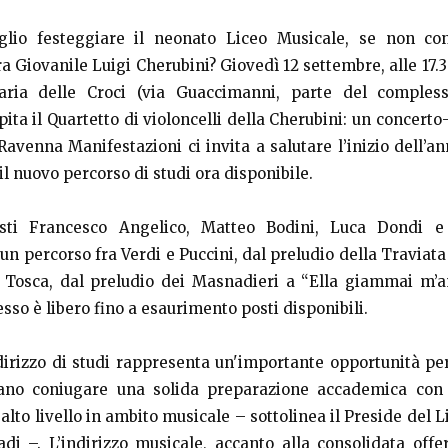
io festeggiare il neonato Liceo Musicale, se non con
a Giovanile Luigi Cherubini? Giovedì 12 settembre, alle 17.3
ria delle Croci (via Guaccimanni, parte del comples
spita il Quartetto di violoncelli della Cherubini: un concert
avenna Manifestazioni ci invita a salutare l’inizio dell’an
l nuovo percorso di studi ora disponibile.
listi Francesco Angelico, Matteo Bodini, Luca Dondi e
n percorso fra Verdi e Puccini, dal preludio della Traviata
da Tosca, dal preludio dei Masnadieri a “Ella giammai m’
esso è libero fino a esaurimento posti disponibili.
dirizzo di studi rappresenta un'importante opportunità per
ano coniugare una solida preparazione accademica con
alto livello in ambito musicale – sottolinea il Preside del L
di –. L’indirizzo musicale, accanto alla consolidata offe