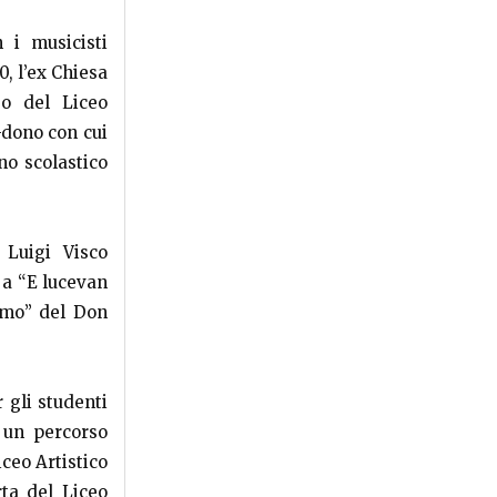
 i musicisti
0, l’ex Chiesa
so del Liceo
o-dono con cui
no scolastico
 Luigi Visco
 a “E lucevan
amo” del Don
 gli studenti
 un percorso
iceo Artistico
rta del Liceo