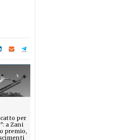
catto per
": a Zani
mo premio,
scimenti