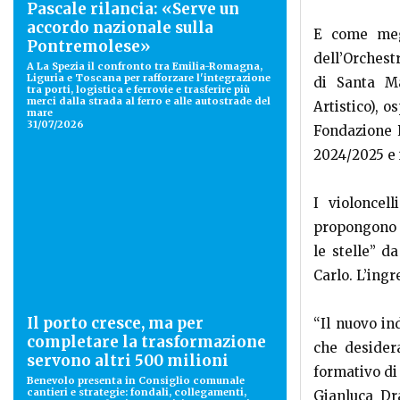
Pascale rilancia: «Serve un
accordo nazionale sulla
E come megl
Pontremolese»
dell’Orchestr
A La Spezia il confronto tra Emilia-Romagna,
Liguria e Toscana per rafforzare l'integrazione
di Santa Ma
tra porti, logistica e ferrovie e trasferire più
merci dalla strada al ferro e alle autostrade del
Artistico), o
mare
31/07/2026
Fondazione R
2024/2025 e i
I violoncel
propongono u
le stelle” 
Carlo. L’ingr
Il porto cresce, ma per
“Il nuovo in
completare la trasformazione
che desider
servono altri 500 milioni
formativo di 
Benevolo presenta in Consiglio comunale
cantieri e strategie: fondali, collegamenti,
Gianluca Dra