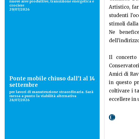
nuove aree produttive, transizione energetica e
crociere
Artistico, fa
29/07/2026
studenti l’o
stimoli dalla
Ne benefice
dell’indirizz
Il concerto
Conservatori
Amici di Rav
Ponte mobile chiuso dall'1 al 14
in questo pr
settembre
coltivare i 
per lavori di manutenzione straordinaria. Sarà
messa a punto la viabilità alternativa
eccellere in
28/07/2026