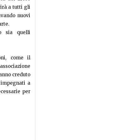
rà a tutti gli
cavando nuovi
arte.
o sia quelli
oni, come il
’associazione
hanno creduto
o impegnati a
ecessarie per