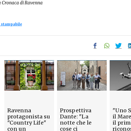
a Cronaca di Ravenna
 stampabile
Ravenna
Prospettiva
"Uno S
protagonista su
Dante: "La
il Mare
"Country Life"
notte che le
il pri
con un
cose ci
ricono