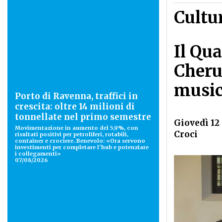
Cultu
Il Qua
Cheru
music
Porto di Ravenna, traffici in
crescita: oltre 14 milioni di
tonnellate nel primo semestre
Giovedì 12 
Movimentazione in aumento del 5,9%, con
Croci
risultati positivi per petroliferi, rotabili,
container e crociere. Benevolo: «Ora servono
investimenti per completare l’hub e potenziare
i collegamenti»
07/08/2026