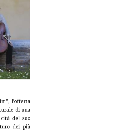
i”, l’offerta
turale di una
icità del suo
uturo dei più