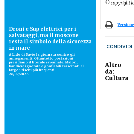
© copyright l
Versione
Droni e Sup elettrici per i
salvataggi, ma il moscone
resta il simbolo della sicurezza
CONDIVIDI
in mare
A Lido di Savio la giornata contro gli
annegamenti. Ottantotto postazioni
presidiano il litorale ravennate. Malori,
Altro
bandiere ignorate e gonfiabili trascinati al
largo i rischi più frequenti
da:
28/07/2026
Cultura