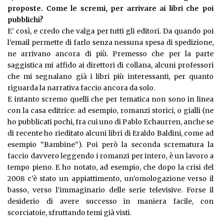
proposte. Come le scremi, per arrivare ai libri che poi
pubblichi?
E’ così, e credo che valga per tutti gli editori. Da quando poi
l’email permette di farlo senza nessuna spesa di spedizione,
ne arrivano ancora di più. Premesso che per la parte
saggistica mi affido ai direttori di collana, alcuni professori
che mi segnalano già i libri più interessanti, per quanto
riguarda la narrativa faccio ancora da solo.
E intanto scremo quelli che per tematica non sono in linea
con la casa editrice: ad esempio, romanzi storici, o gialli (ne
ho pubblicati pochi, fra cui uno di Pablo Echaurren, anche se
di recente ho rieditato alcuni libri di Eraldo Baldini, come ad
esempio “Bambine”). Poi però la seconda scrematura la
faccio davvero leggendo i romanzi per intero, è un lavoro a
tempo pieno. E ho notato, ad esempio, che dopo la crisi del
2008 c’è stato un appiattimento, un’omologazione verso il
basso, verso l’immaginario delle serie televisive. Forse il
desiderio di avere successo in maniera facile, con
scorciatoie, sfruttando temi già visti.