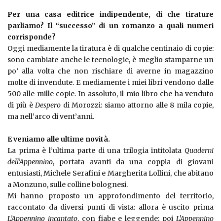
Per una casa editrice indipendente, di che tirature
parliamo? Il “successo” di un romanzo a quali numeri
corrisponde?
Oggi mediamente la tiratura è di qualche centinaio di copie:
sono cambiate anche le tecnologie, è meglio stamparne un
po’ alla volta che non rischiare di averne in magazzino
molte di invendute. E mediamente i miei libri vendono dalle
500 alle mille copie. In assoluto, il mio libro che ha venduto
di più è
Despero
di Morozzi: siamo attorno alle 8 mila copie,
ma nell’arco di vent’anni.
E veniamo alle ultime novità.
La prima è l’ultima parte di una trilogia intitolata
Quaderni
dell’Appennino
, portata avanti da una coppia di giovani
entusiasti, Michele Serafini e Margherita Lollini, che abitano
a Monzuno, sulle colline bolognesi.
Mi hanno proposto un approfondimento del territorio,
raccontato da diversi punti di vista: allora è uscito prima
L’Appennino incantato
, con fiabe e leggende; poi
L'Appennino