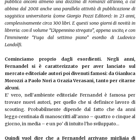
pubblica ancora almeno una dozzina di romanzi all’anno, a cui
abbina dal 2008 anche una parallela attività di pubblicazione di
saggistica universitaria (come Giorgio Pozzi Editore): in 23 anni,
complessivamente circa 300 libri. E questi sono giorni di novità in
libreria: con il volume “L’Appennino stregato”, appena uscito, e con
l’imminente “Fuga dal settimo piano” esordio di Ludovico
Landolfi.
Cominciamo proprio dagli esordienti. Negli anni,
Fernandel si è caratterizzato per aver lanciato sul
mercato editoriale autori poi divenuti famosi: da Gianluca
Morozzi a Paolo Nori a Grazia Verasani, tanto per citarne
alcuni.
E’ vero, nell’ambiente editoriale Fernandel è famosa per
trovare nuovi autori, per quello che si definisce lavoro di
scouting. Probabilmente dipende dal fatto che da anni
leggo centinaia di manoscritti all’anno – quattro o cinque al
giorno, in media – e un po’ di intuito l’ho sviluppato…
Quindi vuol dire che a Fernandel arrivano migliaia di