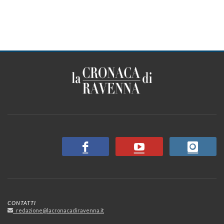
CONTATTI
redazione@lacronacadiravenna.it