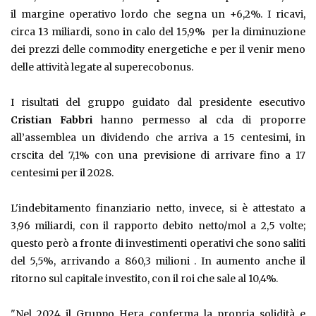
il margine operativo lordo che segna un +6,2%. I ricavi,
circa 13 miliardi, sono in calo del 15,9% per la diminuzione
dei prezzi delle commodity energetiche e per il venir meno
delle attività legate al superecobonus.
I risultati del gruppo guidato dal presidente esecutivo
Cristian
Fabbri
hanno permesso al cda di proporre
all’assemblea un dividendo che arriva a 15 centesimi, in
crscita del 7,1% con una previsione di arrivare fino a 17
centesimi per il 2028.
L'indebitamento finanziario netto, invece, si è attestato a
3,96 miliardi, con il rapporto debito netto/mol a 2,5 volte;
questo però a fronte di investimenti operativi che sono saliti
del 5,5%, arrivando a 860,3 milioni . In aumento anche il
ritorno sul capitale investito, con il roi che sale al 10,4%.
"Nel 2024 il Gruppo Hera conferma la propria solidità e