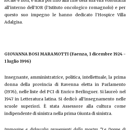
locale e non; è stata poi fino alla fine dela sua vita volontaria
all’interno dell’IOR (l’Istituto oncologico romagnolo) e per
questo suo impegno le hanno dedicato l’Hospice Villa
Adalgisa.
GIOVANNA BOSI MARAMOTTI (Faenza, 1 dicembre 1924 -
1 luglio 1996)
Insegnante, amministratrice, politica, intellettuale, la prima
donna della provincia di Ravenna eletta in Parlamento
(1976), nelle liste del PCI di Enrico Berlinguer. Si laureò nel
1947 in Letteratura latina. Si dedicò all’insegnamento nelle
scuole superiori. È stata Assessore alla cultura come
indipendente di sinistra nella prima Giunta di sinistra.
Immagine e didascalia provenienti dalla mostra “Le Donne di