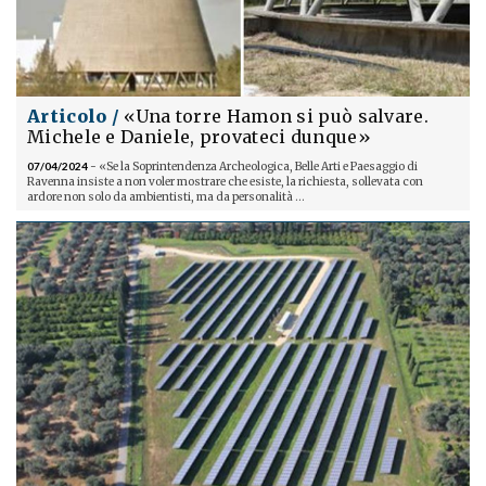
Articolo /
«Una torre Hamon si può salvare.
Michele e Daniele, provateci dunque»
07/04/2024
- «Se la Soprintendenza Archeologica, Belle Arti e Paesaggio di
Ravenna insiste a non voler mostrare che esiste, la richiesta, sollevata con
ardore non solo da ambientisti, ma da personalità ...