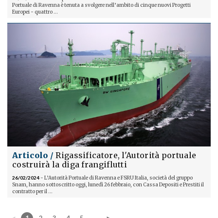
Portuale di Ravenna è tenuta a svolgere nell’ambito di cinque nuovi Progetti
Europei - quattro ...
Articolo /
Rigassificatore, l'Autorità portuale
costruirà la diga frangiflutti
26/02/2024
- L’Autorità Portuale di Ravenna e FSRU Italia, società del gruppo
Snam, hanno sottoscritto oggi, lunedì 26 febbraio, con Cassa Depositi e Prestiti il
contratto per il ...
◄
1
2
3
4
5
...
►