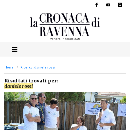
Facebook
YouTube
Instagra
venerdì 7 agosto 2026
Home
Ricerca: daniele rossi
Risultati trovati per:
daniele rossi